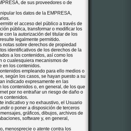
a EMPRESA
, de sus proveedores o de
 manipular los datos de la EMPRESA
,
rios.
 permitir el acceso del público a través de
ón pública, transformar o modificar los
con la autorización del titular de los
resulte legalmente permitido.
las notas sobre derechos de propiedad
tos identificativos de los derechos de la
ados a los contenidos, así como los
ión o cualesquiera mecanismos de
e en los contenidos.
 contenidos empleando para ello medios o
ue, según los casos, se hayan puesto a su
ayan indicado expresamente en las
los contenidos o, en general, de los que
rnet por no entrañar un riesgo de daño o
los contenidos.
nte indicativo y no exhaustivo, el Usuario
undir o poner a disposición de terceros
 mensajes, gráficos, dibujos, archivos de
abaciones, software y, en general,
io, menosprecie o atente contra los