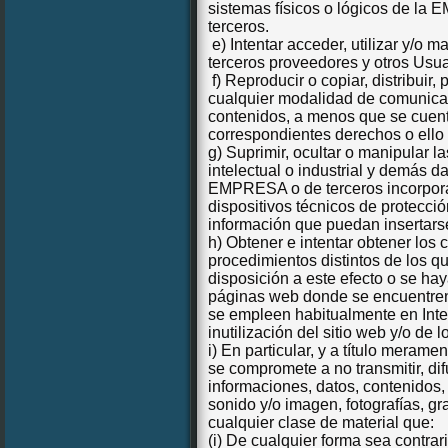
sistemas físicos o lógicos de l
terceros.
e) Intentar acceder, utilizar y/o
terceros proveedores y otros Usua
f) Reproducir o copiar, distribuir,
cualquier modalidad de comunicaci
contenidos, a menos que se cuente 
correspondientes derechos o ello 
g) Suprimir, ocultar o manipular 
intelectual o industrial y demás da
EMPRESA
o de terceros incorpor
dispositivos técnicos de protecc
información que puedan insertars
h) Obtener e intentar obtener los
procedimientos distintos de los q
disposición a este efecto o se h
páginas web donde se encuentren 
se empleen habitualmente en Inte
inutilización del sitio web y/o de 
i) En particular, y a título merame
se compromete a no transmitir, dif
informaciones, datos, contenidos,
sonido y/o imagen, fotografías, gr
cualquier clase de material que:
(i) De cualquier forma sea contrar