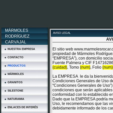
MÁRMOLES
AVISO LEGAL
RODRÍGUEZ
AV
CARVAJAL
El sitio web www.marmolesrocar
NUESTRA EMPRESA
propiedad de Mármoles Rodríguez 
CONTACTO
“EMPRESA”), con domicilio socia
Fuente Palmera y CIF F14716286. 
PRODUCTOS
(cuidad)
, Tomo
(num)
, Folio
(num)
MÁRMOLES
La EMPRESA
le da la bienvenida
Condiciones Generales de Uso de 
GRANITOS
“Condiciones Generales de Uso”) 
condiciones que serán aplicables
SILESTONE
conformidad con lo establecido en
Dado que la EMPRESA podría modi
NATURAMIA
Uso, le recomendamos que las vis
ENLACES DE INTERÉS
debidamente informado de los ca