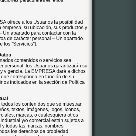
diciones particulares en ellos
A ofrece a los Usuarios la posibilidad
a empresa, su ubicación, sus productos y
 – Un apartado para contactar con la
tos de carácter personal – Un apartado
 los “Servicios”).
Datos
nados contenidos o servicios sea
ter personal, los Usuarios garantizarán su
ad y vigencia. La EMPRESA
dará a dichos
o que corresponda en función de su
minos indicados en la sección de Política
tual
 todos los contenidos que se muestran
eños, textos, imágenes, logos, iconos,
ciales, marcas, o cualesquiera otros
 industrial y/o comercial están sujetos a
l y todas las marcas, nombres
 todos los derechos de propiedad