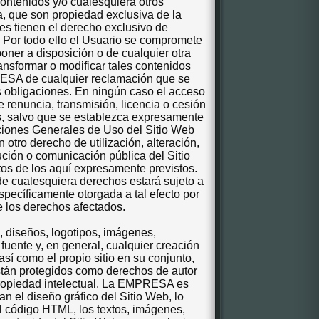
 contenidos y/o cualesquiera otros
a, que son propiedad exclusiva de la
nes tienen el derecho exclusivo de
o. Por todo ello el Usuario se compromete
, poner a disposición o de cualquier otra
nsformar o modificar tales contenidos
SA de cualquier reclamación que se
s obligaciones. En ningún caso el acceso
e renuncia, transmisión, licencia o cesión
os, salvo que se establezca expresamente
iciones Generales de Uso del Sitio Web
 otro derecho de utilización, alteración,
ución o comunicación pública del Sitio
tos de los aquí expresamente previstos.
de cualesquiera derechos estará sujeto a
specíficamente otorgada a tal efecto por
e los derechos afectados.
s, diseños, logotipos, imágenes,
uente y, en general, cualquier creación
 así como el propio sitio en su conjunto,
están protegidos como derechos de autor
 propiedad intelectual. La EMPRESA
es
an el diseño gráfico del Sitio Web, lo
 código HTML, los textos, imágenes,