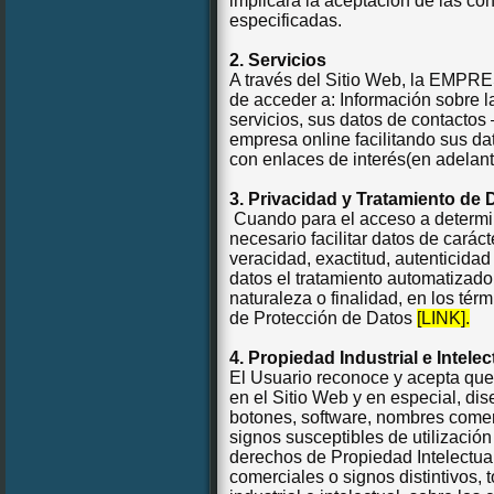
implicará la aceptación de las con
especificadas.
2.
Servicios
A través del Sitio Web, la EMPRES
de acceder a: Información sobre l
servicios, sus datos de contactos
empresa online facilitando sus da
con enlaces de interés(en adelante
3. Privacidad y Tratamiento de 
Cuando para el acceso a determi
necesario facilitar datos de carác
veracidad, exactitud, autenticid
datos el tratamiento automatizad
naturaleza o finalidad, en los tér
de Protección de Datos
[LINK].
4. Propiedad Industrial e Intelec
El Usuario reconoce y acepta que
en el Sitio Web y en especial, dis
botones, software, nombres comer
signos susceptibles de utilización
derechos de Propiedad Intelectua
comerciales o signos distintivos,