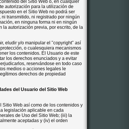
o contenido del Sitio Web o, en cualquier
e autorización para la utilización de
spuesto en el Sitio Web no podrá ser
 ni transmitido, ni registrado por ningún
mación, en ninguna forma ni en ningún
a autorización previa, por escrito, de la
 eludir y/o manipular el "copyright" así
e protección, o cualesquiera mecanismos
ner los contenidos. El Usuario de este
ar los derechos enunciados y a evitar
perjudicarlos, reservándose en todo caso
ntos medios o acciones legales le
legítimos derechos de propiedad
dades del Usuario del Sitio Web
l Sitio Web así como de los contenidos y
 la legislación aplicable en cada
rales de Uso del Sitio Web; (iii) la
lmente aceptadas y (iv) el orden