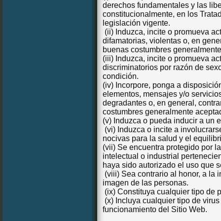
derechos fundamentales y las lib
constitucionalmente, en los Tratad
legislación vigente.
(ii) Induzca, incite o promueva ac
difamatorias, violentas o, en genera
buenas costumbres generalmente 
(iii) Induzca, incite o promueva 
discriminatorios por razón de sexo
condición.
(iv) Incorpore, ponga a disposici
elementos, mensajes y/o servicios 
degradantes o, en general, contrar
costumbres generalmente aceptada
(v) Induzca o pueda inducir a un 
(vi) Induzca o incite a involucrars
nocivas para la salud y el equilibr
(vii) Se encuentra protegido por l
intelectual o industrial pertene
haya sido autorizado el uso que se
(viii) Sea contrario al honor, a la 
imagen de las personas.
(ix) Constituya cualquier tipo de 
(x) Incluya cualquier tipo de vir
funcionamiento del Sitio Web.