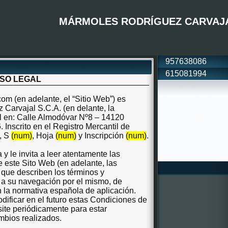
MÁRMOLES RODRÍGUEZ CARVAJ
957638086
615081994
ISO LEGAL
.com
(en adelante, el “Sitio Web”) es
Carvajal S.C.A. (en delante, la
l en: Calle Almodóvar Nº8 – 14120
Inscrito en el Registro Mercantil de
, S
(num)
, Hoja
(num)
y Inscripción
(num)
.
 y le invita a leer atentamente las
este Sito Web (en adelante, las
que describen los términos y
 a su navegación por el mismo, de
 la normativa española de aplicación.
ficar en el futuro estas Condiciones de
ite periódicamente para estar
mbios realizados.