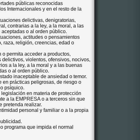
ertades públicas reconocidas
os Internacionales y en el resto de la
tuaciones delictivas, denigratorias,
l, contrarias a la ley, a la moral, a las
aceptadas o al orden público.
actuaciones, actitudes o pensamientos
, raza, religión, creencias, edad o
ón o permita acceder a productos,
delictivos, violentos, ofensivos, nocivos,
ios a la ley, a la moral y a las buenas
s o al orden público.
estado inaceptable de ansiedad o temor.
e en prácticas peligrosas, de riesgo o
io psíquico.
a legislación en materia de protección
ciente a la EMPRESA
o a terceros sin que
 pretenda realizar.
intimidad personal y familiar o a la propia
publicidad.
us o programa que impida el normal