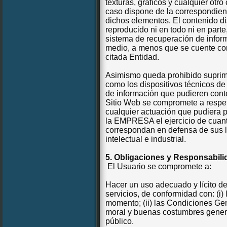
texturas, gráficos y cualquier otr
caso dispone de la correspondient
dichos elementos. El contenido di
reproducido ni en todo ni en parte,
sistema de recuperación de infor
medio, a menos que se cuente con l
citada Entidad.
Asimismo queda prohibido suprimir,
como los dispositivos técnicos d
de información que pudieren conte
Sitio Web se compromete a respet
cualquier actuación que pudiera 
la EMPRESA
el ejercicio de cua
correspondan en defensa de sus 
intelectual e industrial.
5. Obligaciones y Responsabili
El Usuario se compromete a:
Hacer un uso adecuado y lícito de
servicios, de conformidad con: (i)
momento; (ii) las Condiciones Gene
moral y buenas costumbres genera
público.