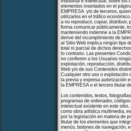
industrial e intelectual, sobre los
elementos insertados en el págin
EMPRESA
y/o de terceros, quie
utilizarlos en el tráfico económic
a no reproducir, copiar, distribuir
forma comunicar públicamente, tra
manteniendo indemne a la EMPRE
derive del incumplimiento de tale
al Sitio Web implica ningún tipo d
total ni parcial de dichos derech
lo contrario. Las presentes Cond
no confieren a los Usuarios ningún
explotación, reproducción, distrib
Web y/o de sus Contenidos distin
Cualquier otro uso o explotación 
la previa y expresa autorización e
la EMPRESA o el tercero titular d
Los contenidos, textos, fotografía
programas de ordenador, códigos f
intelectual existente en este sitio,
como obra artística multimedia, 
por la legislación en materia de
titular de los elementos que integr
menús, botones de navegación, el