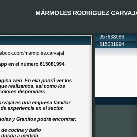
MÁRMOLES RODRÍGUEZ CARVAJ
957638086
615081994
ebook.com/marmoles.carvajal
app en el número 615081994
gina web. En ella podrá ver los
que realizamos, así como los
 colores disponibles.
vajal es una empresa familiar
e experiencia en el sector.
oles y Granitos podrá encontrar:
 de cocina y baño
e ducha a medida