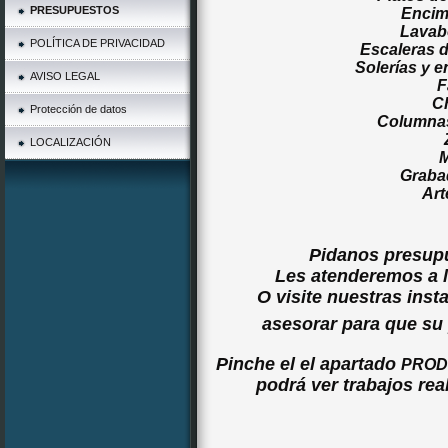
PRESUPUESTOS
Encim
Lavab
POLÍTICA DE PRIVACIDAD
Escaleras d
Solerías y e
AVISO LEGAL
F
C
Protección de datos
Columnas
LOCALIZACIÓN
M
Graba
Art
Pidanos presup
Les atenderemos a l
O visite nuestras ins
asesorar para que su 
Pinche el el apartado
PROD
podrá ver trabajos re