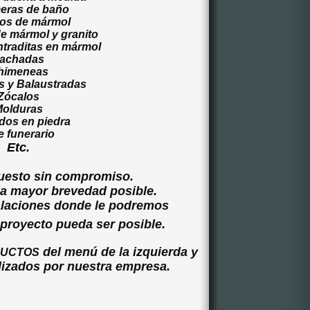
eras de baño
os de mármol
e mármol y granito
ntraditas en mármol
achadas
himeneas
 y Balaustradas
Zócalos
olduras
dos en piedra
e funerario
Etc.
uesto sin compromiso.
a mayor brevedad posible.
talaciones donde le podremos
proyecto pueda ser posible.
del menú de la izquierda y
UCTOS
alizados por nuestra empresa.