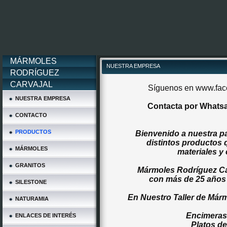
MÁRMOLES
NUESTRA EMPRESA
RODRÍGUEZ
CARVAJAL
Síguenos en
www.fac
NUESTRA EMPRESA
Contacta por Whats
CONTACTO
PRODUCTOS
Bienvenido a nuestra pa
distintos productos 
MÁRMOLES
materiales y
GRANITOS
Mármoles Rodríguez Car
con más de 25 años d
SILESTONE
En Nuestro Taller de Márm
NATURAMIA
Encimeras
ENLACES DE INTERÉS
Platos d